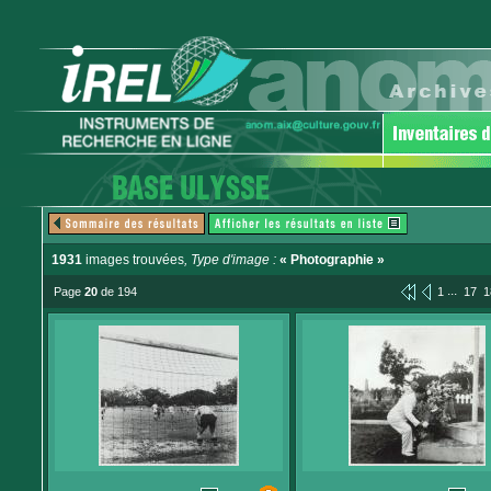
1931
images trouvées
, Type d'image :
« Photographie »
...
Page
20
de 194
1
17
1