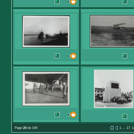
...
Page
20
de 194
1
17
1