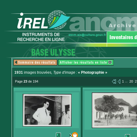
1931
images trouvées
, Type d'image :
« Photographie »
...
Page
23
de 194
1
20
2