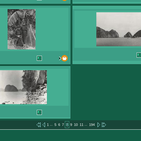
...
...
8
1
5
6
7
9
10
11
194