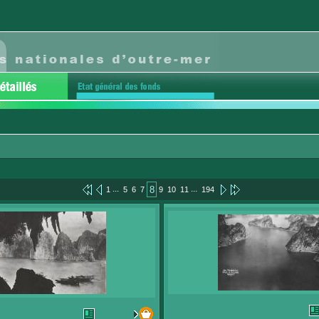
...
...
8
1
5
6
7
9
10
11
194