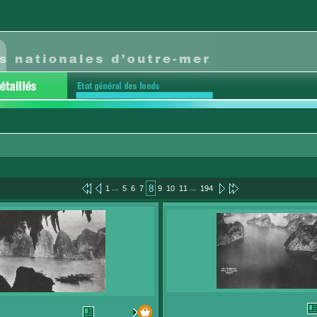
...
...
8
1
5
6
7
9
10
11
194