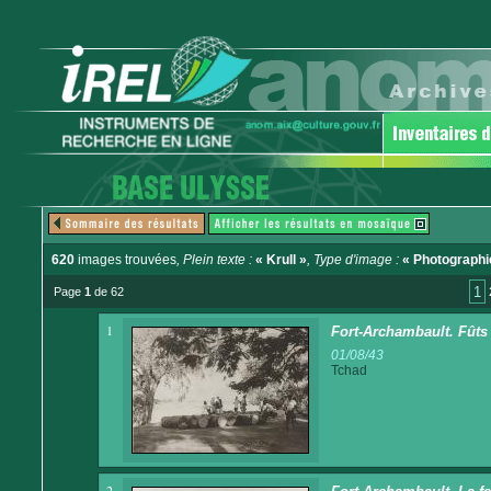
620
images trouvées
, Plein texte :
« Krull »
, Type d'image :
« Photographi
1
Page
1
de 62
1
Fort-Archambault. Fûts
01/08/43
Tchad
2