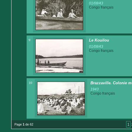
01/08/43
Congo français
9
Le Kouilou
01/08/43
Congo français
10
Brazzaville. Colonie m
1943
Congo français
1
Page
1
de 62