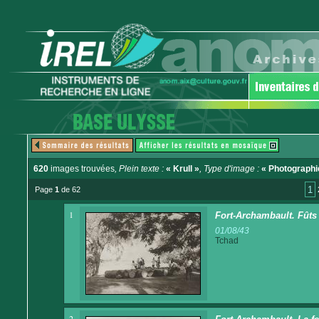
620
images trouvées
, Plein texte :
« Krull »
, Type d'image :
« Photographi
1
Page
1
de 62
1
Fort-Archambault. Fûts
01/08/43
Tchad
2