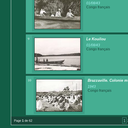
01/08/43
Congo français
9
Le Kouilou
01/08/43
Congo français
10
Brazzaville. Colonie m
1943
Congo français
1
Page
1
de 62