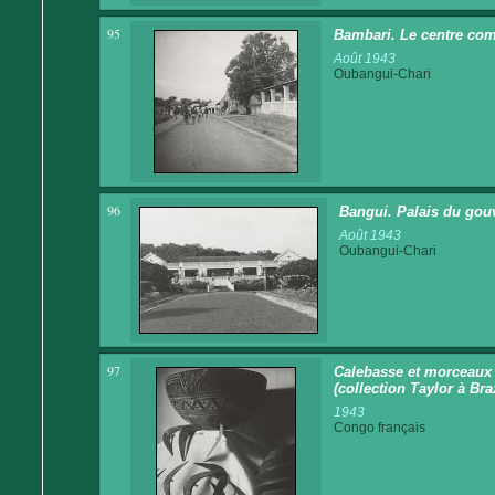
95
Bambari. Le centre co
Août 1943
Oubangui-Chari
96
Bangui. Palais du gou
Août 1943
Oubangui-Chari
97
Calebasse et morceaux 
(collection Taylor à Bra
1943
Congo français