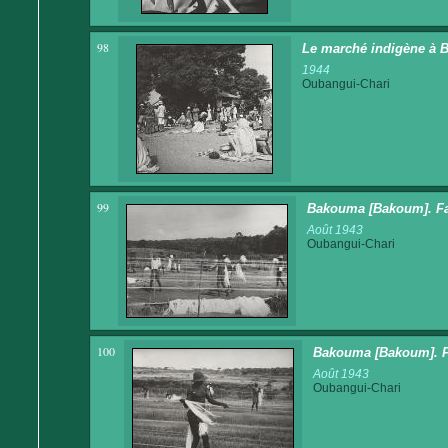
98
Le marché indigène à 
1944
Oubangui-Chari
99
Bakouma [Bakoum]. Fab
Août 1943
Oubangui-Chari
100
Bakouma [Bakoum]. Fa
Août 1943
Oubangui-Chari