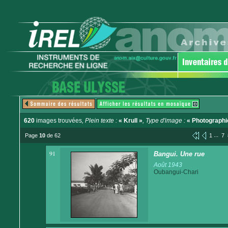
620
images trouvées
, Plein texte :
« Krull »
, Type d'image :
« Photographi
...
Page
10
de 62
1
7
91
Bangui. Une rue
Août 1943
Oubangui-Chari