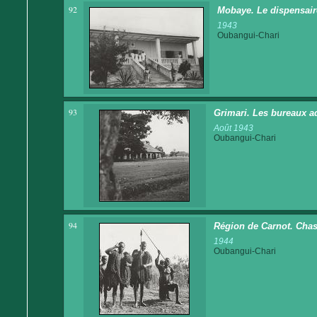
92
Mobaye. Le dispensair
1943
Oubangui-Chari
93
Grimari. Les bureaux ad
Août 1943
Oubangui-Chari
94
Région de Carnot. Chass
1944
Oubangui-Chari