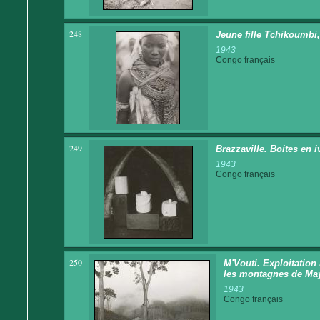
248
Jeune fille Tchikoumbi,
1943
Congo français
249
Brazzaville. Boites en i
1943
Congo français
250
M'Vouti. Exploitation 
les montagnes de Ma
1943
Congo français