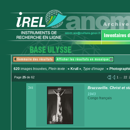
620
images trouvées
, Plein texte :
« Krull »
, Type d'image :
« Photographi
...
Page
25
de 62
1
22
241
Brazzaville. Christ et st
1943
Congo français