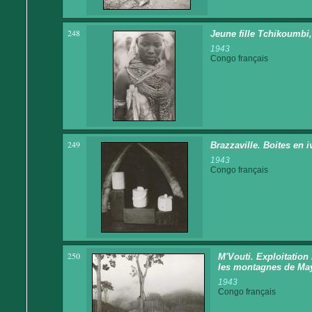
248
Jeune fille Tchikoumbi,
1943
Congo français
249
Brazzaville. Boites en i
1943
Congo français
250
M'Vouti. Exploitation 
les montagnes de Ma
1943
Congo français