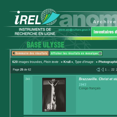
620
images trouvées
, Plein texte :
« Krull »
, Type d'image :
« Photographi
...
Page
25
de 62
1
22
241
Brazzaville. Christ et st
1943
Congo français