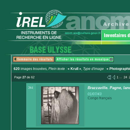
620
images trouvées
, Plein texte :
« Krull »
, Type d'image :
« Photographi
...
Page
27
de 62
1
24
261
Brazzaville. Pagne, lanc
01/07/43
Congo français