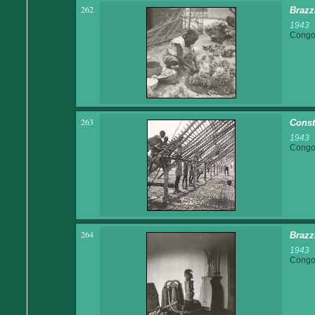
262
Brazz
1943
Congo 
263
Const
1943
Congo 
264
Brazza
1943
Congo 