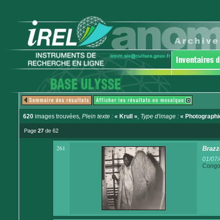
620
images trouvées
, Plein texte :
« Krull »
, Type d'image :
« Photographi
Page
27
de 62
261
Brazz
01/07/
Congo 