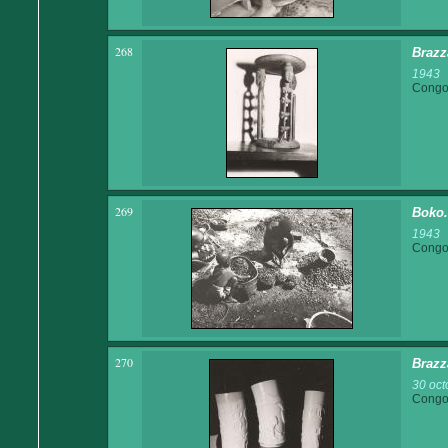
268
Brazz
1943
Congo 
269
Boko.
1943
Congo 
270
Brazz
30 oct
Congo 