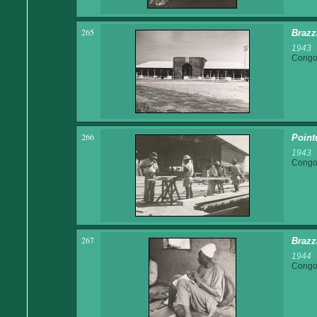
265
Brazza
1943
Congo 
266
Point
1943
Congo 
267
Brazz
1944
Congo 