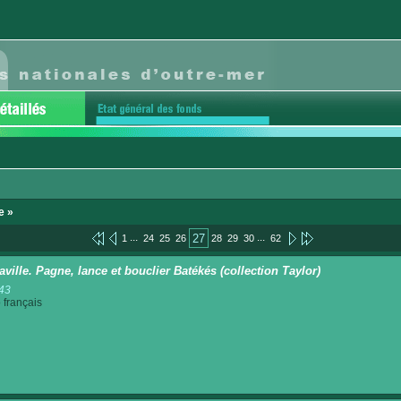
e »
...
...
27
1
24
25
26
28
29
30
62
aville. Pagne, lance et bouclier Batékés (collection Taylor)
43
français