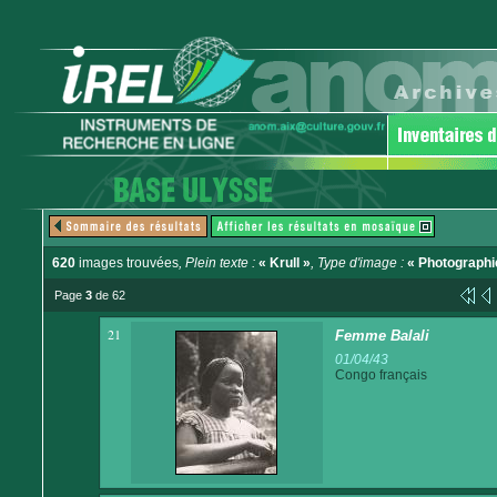
620
images trouvées
, Plein texte :
« Krull »
, Type d'image :
« Photographi
Page
3
de 62
21
Femme Balali
01/04/43
Congo français