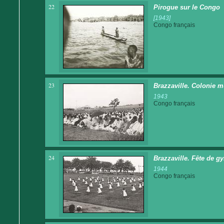
22
Pirogue sur le Congo
[1943]
Congo français
23
Brazzaville. Colonie m
1943
Congo français
24
Brazzaville. Fête de g
1944
Congo français