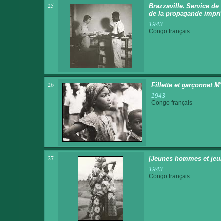
25
Brazzaville. Service de
de la propagande impr
1943
Congo français
26
Fillette et garçonnet M
1943
Congo français
27
[Jeunes hommes et je
1943
Congo français