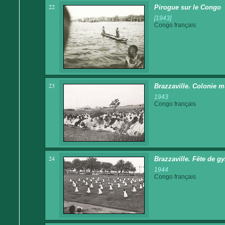
22
Pirogue sur le Congo
[1943]
Congo français
23
Brazzaville. Colonie m
1943
Congo français
24
Brazzaville. Fête de g
1944
Congo français