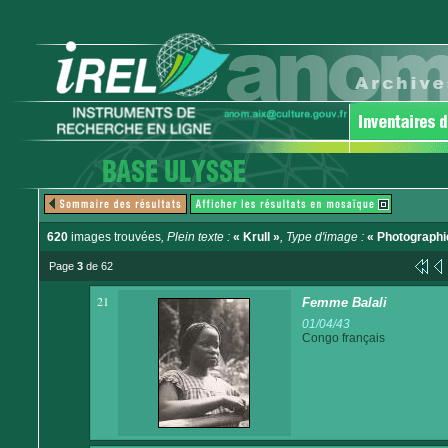
620
images trouvées
, Plein texte :
« Krull »
, Type d'image :
« Photographi
Page
3
de 62
21
Femme Balali
01/04/43
Congo français