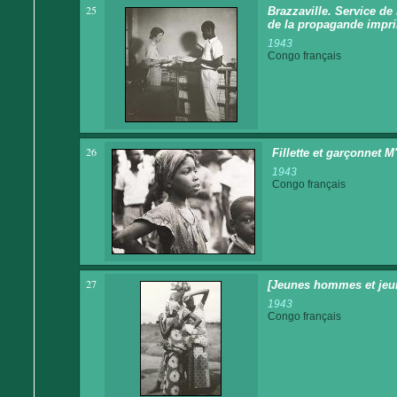
25
Brazzaville. Service de
de la propagande impr
1943
Congo français
26
Fillette et garçonnet M
1943
Congo français
27
[Jeunes hommes et je
1943
Congo français