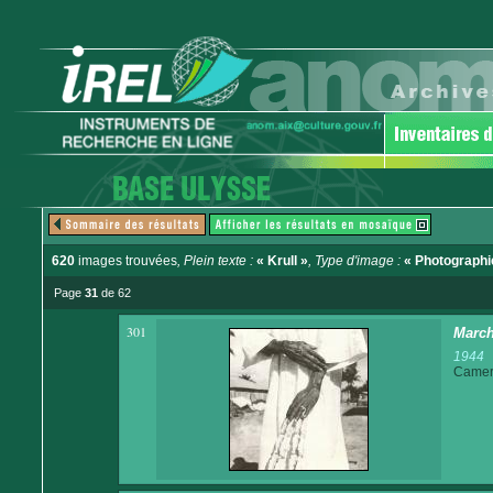
620
images trouvées
, Plein texte :
« Krull »
, Type d'image :
« Photographi
Page
31
de 62
301
March
1944
Came