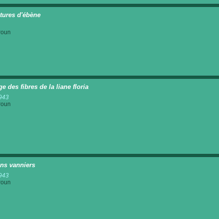
tures d'ébène
roun
e des fibres de la liane floria
943
roun
ans vanniers
943
roun