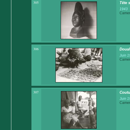
305
Tête s
1943
Came
306
Doual
Juin 1
Came
307
Coutu
Juin 1
Came