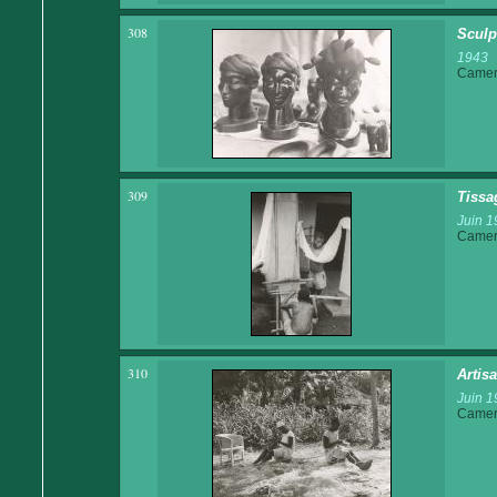
308
Sculp
1943
Came
309
Tissag
Juin 1
Came
310
Artis
Juin 1
Came