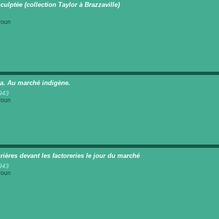
culptée (collection Taylor à Brazzaville)
roun
a. Au marché indigène.
943
roun
rières devant les factoreries le jour du marché
943
roun