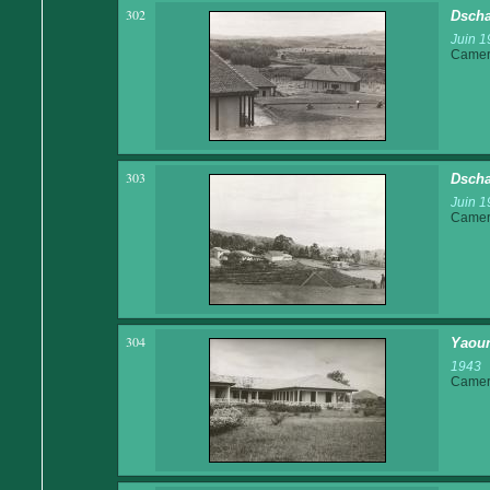
302
Dscha
Juin 1
Came
303
Dscha
Juin 1
Came
304
Yaoun
1943
Came