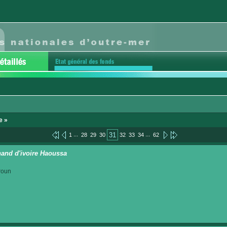
e »
...
...
31
1
28
29
30
32
33
34
62
and d'ivoire Haoussa
roun