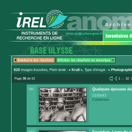
620
images trouvées
, Plein texte :
« Krull »
, Type d'image :
« Photographi
...
Page
35
de 62
1
32
341
Quelques épouses du
01/06/43
Cameroun
342
Foumban. Lever du so