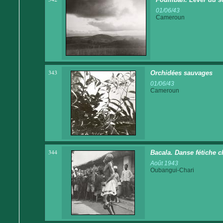
01/06/43
Cameroun
343
Orchidées sauvages
01/06/43
Cameroun
344
Bacala. Danse fétiche c
Août 1943
Oubangui-Chari