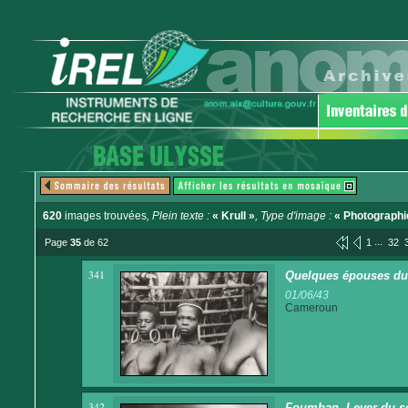
620
images trouvées
, Plein texte :
« Krull »
, Type d'image :
« Photographi
...
Page
35
de 62
1
32
341
Quelques épouses du
01/06/43
Cameroun
342
Foumban. Lever du so