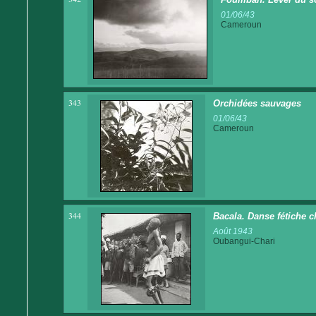
01/06/43
Cameroun
343
Orchidées sauvages
01/06/43
Cameroun
344
Bacala. Danse fétiche c
Août 1943
Oubangui-Chari