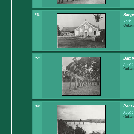
358
Bangu
Août 
Ouban
359
Bamba
Août 
Ouban
360
Pont 
Août 
Ouban