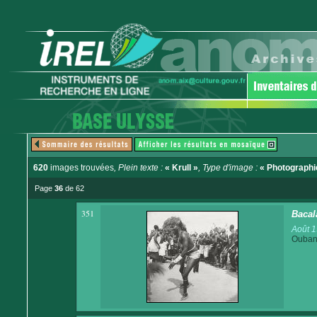
620
images trouvées
, Plein texte :
« Krull »
, Type d'image :
« Photographi
Page
36
de 62
351
Bacal
Août 
Ouban