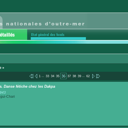
e »
...
...
36
1
33
34
35
37
38
39
62
a. Danse fétiche chez les Dakpa
1943
gui-Chari