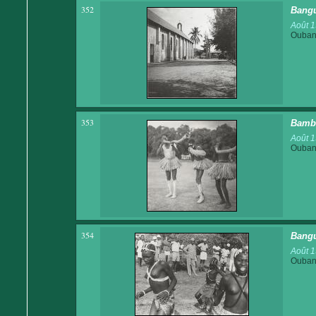
352
Bangu
Août 
Ouban
353
Bamba
Août 
Ouban
354
Bangu
Août 
Ouban