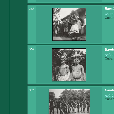
355
Bacal
Août 
Ouban
356
Bamba
Août 
Ouban
357
Bamba
Août 
Ouban