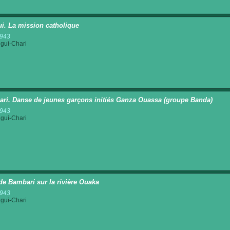
i. La mission catholique
1943
gui-Chari
ri. Danse de jeunes garçons initiés Ganza Ouassa (groupe Banda)
1943
gui-Chari
de Bambari sur la rivière Ouaka
1943
gui-Chari