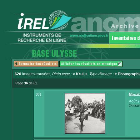
620
images trouvées
, Plein texte :
« Krull »
, Type d'image :
« Photographi
Page
36
de 62
351
Bacal
Août 
Ouban