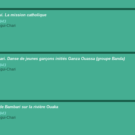
i. La mission catholique
1943
gui-Chari
ri. Danse de jeunes garçons initiés Ganza Ouassa (groupe Banda)
1943
gui-Chari
de Bambari sur la rivière Ouaka
1943
gui-Chari