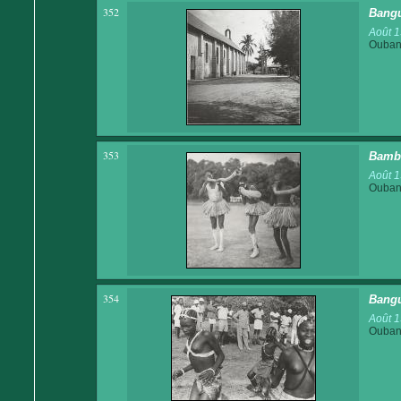
352
Bangu
Août 
Ouban
353
Bamba
Août 
Ouban
354
Bangu
Août 
Ouban