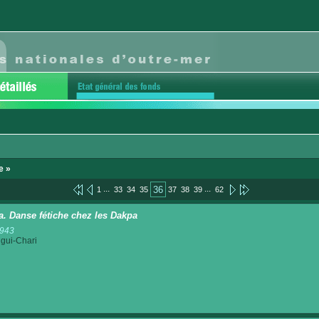
e »
...
...
36
1
33
34
35
37
38
39
62
a. Danse fétiche chez les Dakpa
1943
gui-Chari