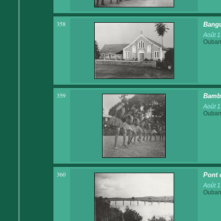
358
Bangu
Août 
Ouban
359
Bamba
Août 
Ouban
360
Pont 
Août 
Ouban