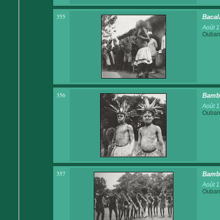
355
Bacal
Août 
Ouban
356
Bamba
Août 
Ouban
357
Bamba
Août 
Ouban