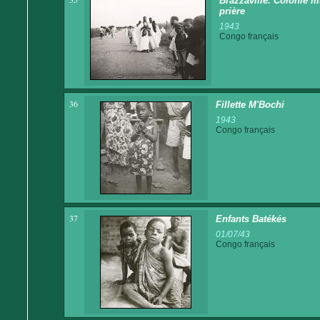
Brazzaville. Colonie 
prière
1943
Congo français
36
Fillette M'Bochi
1943
Congo français
37
Enfants Batékés
01/07/43
Congo français