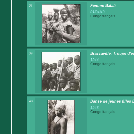
38
Femme Balali
01/04/43
Congo français
39
Brazzaville. Troupe d'é
1944
Congo français
40
Danse de jeunes filles 
1943
Congo français