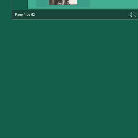
Page
4
de 62