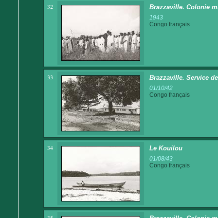
32
Brazzaville. Colonie m
1943
Congo français
33
Brazzaville. Service d
01/10/42
Congo français
34
Le Kouilou
01/08/43
Congo français
35