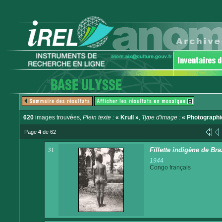
620
images trouvées
, Plein texte :
« Krull »
, Type d'image :
« Photographi
Page
4
de 62
31
Fillette indigène de Bra
1944
Congo français