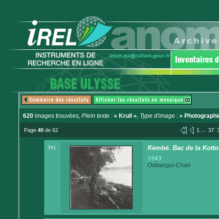
620
images trouvées
, Plein texte :
« Krull »
, Type d'image :
« Photographi
...
Page
40
de 62
1
37
391
Kembé. Bac de la Kotto
1943
Oubangui-Chari