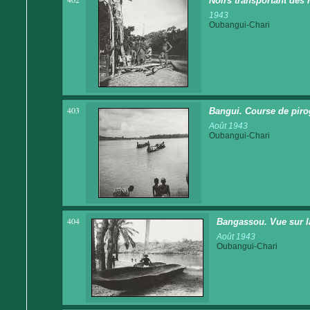
Noirs transportant des 
1943
Oubangui-Chari
403
Bangui. Course de piro
Août 1943
Oubangui-Chari
404
Bangassou. Vue sur l
Août 1943
Oubangui-Chari