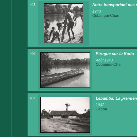
405
Noirs transportant des 
1943
Oubangui-Chari
406
Pirogue sur la Kotto
Août 1943
Oubangui-Chari
407
Lebamba. La première
1942
Gabon