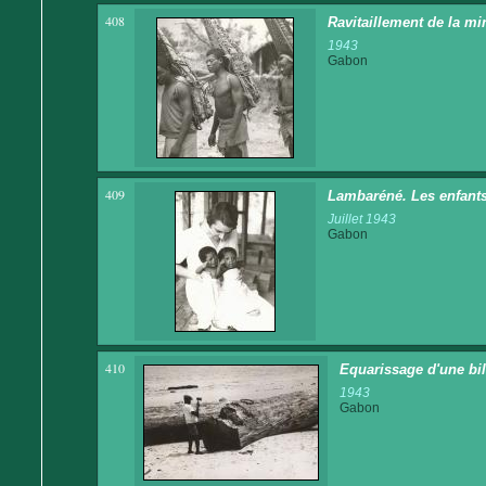
408
Ravitaillement de la mi
1943
Gabon
409
Lambaréné. Les enfants
Juillet 1943
Gabon
410
Equarissage d'une bil
1943
Gabon