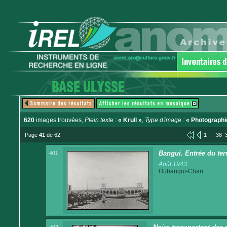
620
images trouvées
, Plein texte :
« Krull »
, Type d'image :
« Photographi
...
Page
41
de 62
1
38
401
Bangui. Entrée du terr
Août 1943
Oubangui-Chari
402