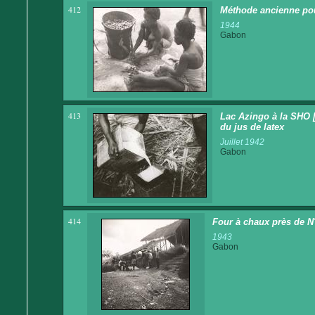
412
Méthode ancienne pour
1944
Gabon
413
Lac Azingo à la SHO [
du jus de latex
Juillet 1942
Gabon
414
Four à chaux près de N
1943
Gabon