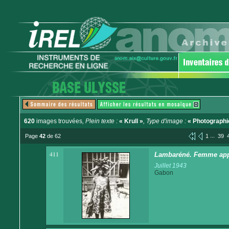
620
images trouvées
, Plein texte :
« Krull »
, Type d'image :
« Photographi
...
Page
42
de 62
1
39
411
Lambaréné. Femme appor
Juillet 1943
Gabon