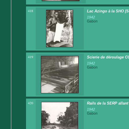
418
Lac Azingo à la SHO [S
1942
Gabon
419
Scierie de déroulage C
1942
Gabon
420
Rails de la SERP allan
1942
Gabon