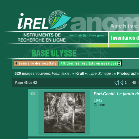
620
images trouvées
, Plein texte :
« Krull »
, Type d'image :
« Photographi
...
Page
43
de 62
1
40
421
Port-Gentil. Le jardin 
1943
Gabon