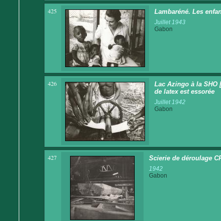
425
Lambaréné. Les enfan
Juillet 1943
Gabon
426
Lac Azingo à la SHO 
de latex est essorée
Juillet 1942
Gabon
427
Scierie de déroulage C
1942
Gabon