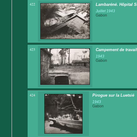
422
Lambaréné. Hôpital Sc
Juillet 1943
Gabon
423
Campement de travaill
1943
Gabon
424
Pirogue sur la Luetsié
1943
Gabon