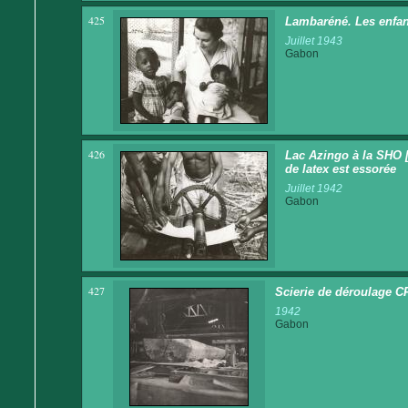
425
Lambaréné. Les enfan
Juillet 1943
Gabon
426
Lac Azingo à la SHO 
de latex est essorée
Juillet 1942
Gabon
427
Scierie de déroulage C
1942
Gabon