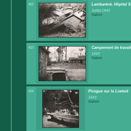
422
Lambaréné. Hôpital Sc
Juillet 1943
Gabon
423
Campement de travaill
1943
Gabon
424
Pirogue sur la Luetsié
1943
Gabon