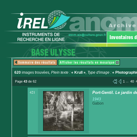
620
images trouvées
, Plein texte :
« Krull »
, Type d'image :
« Photographi
...
Page
43
de 62
1
40
421
Port-Gentil. Le jardin 
1943
Gabon