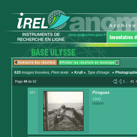
620
images trouvées
, Plein texte :
« Krull »
, Type d'image :
« Photographi
...
Page
44
de 62
1
41
431
Pirogues
1943
Gabon