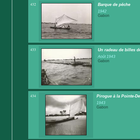
432
Barque de pêche
1942
Gabon
433
Un radeau de billes d
Août 1943
Gabon
434
Pirogue à la Pointe-De
1943
Gabon