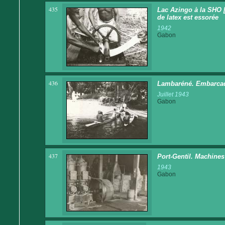
435
Lac Azingo à la SHO 
de latex est essorée
1942
Gabon
436
Lambaréné. Embarcadè
Juillet 1943
Gabon
437
Port-Gentil. Machines
1943
Gabon