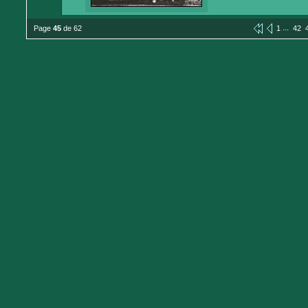
...
Page
45
de 62
1
42