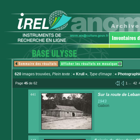
620
images trouvées
, Plein texte :
« Krull »
, Type d'image :
« Photographi
...
Page
45
de 62
1
42
441
Sur la route de Lebam
1943
Gabon