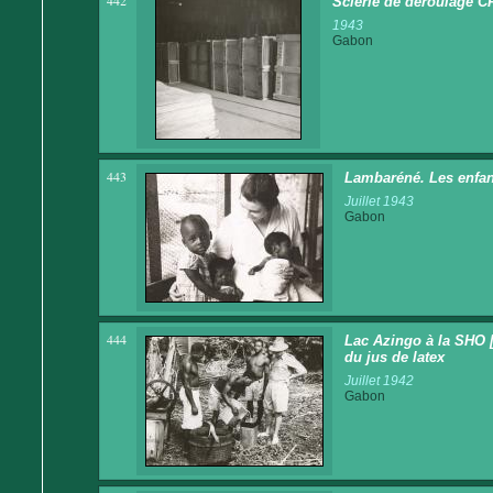
442
Scierie de déroulage CF
1943
Gabon
443
Lambaréné. Les enfan
Juillet 1943
Gabon
444
Lac Azingo à la SHO [
du jus de latex
Juillet 1942
Gabon