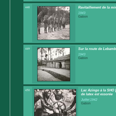
448
Ravitaillement de la mi
1943
Gabon
449
Sur la route de Lebamba
1943
Gabon
450
Lac Azingo à la SHO 
de latex est essorée
Juillet 1942
Gabon