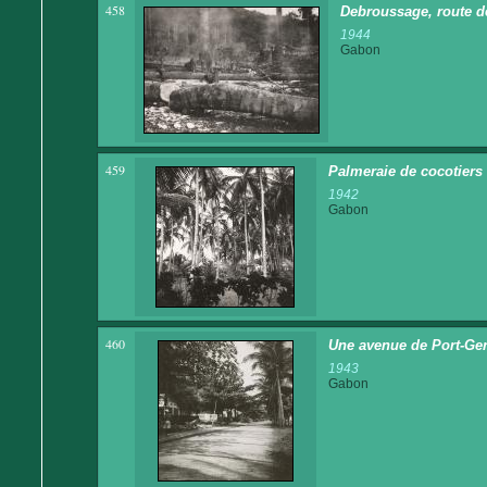
458
Debroussage, route d
1944
Gabon
459
Palmeraie de cocotiers
1942
Gabon
460
Une avenue de Port-Gen
1943
Gabon