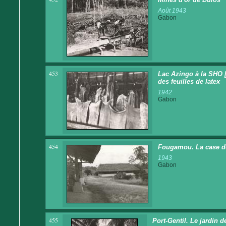
Août 1943
Gabon
453
Lac Azingo à la SHO 
des feuilles de latex
1942
Gabon
454
Fougamou. La case de
1943
Gabon
455
Port-Gentil. Le jardin 