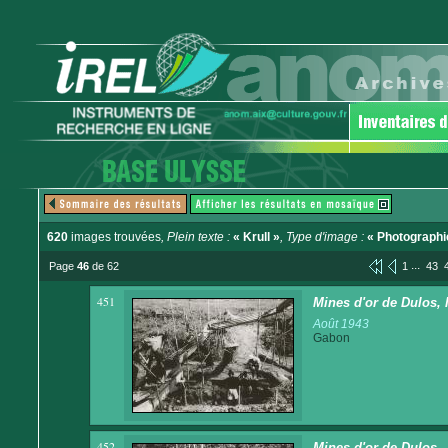
620
images trouvées
, Plein texte :
« Krull »
, Type d'image :
« Photographi
...
Page
46
de 62
1
43
451
Mines d'or de Dulos, l
Août 1943
Gabon
452
Mines d'or de Dulos