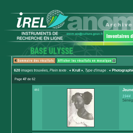
620
images trouvées
, Plein texte :
« Krull »
, Type d'image :
« Photographi
Page
47
de 62
461
Jeune
1944
Sénég