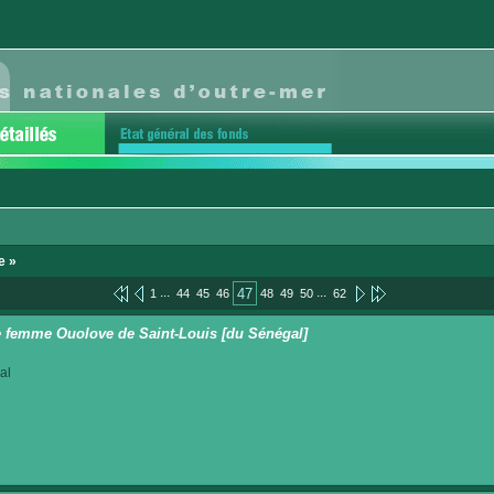
e »
...
...
47
1
44
45
46
48
49
50
62
 femme Ouolove de Saint-Louis [du Sénégal]
al