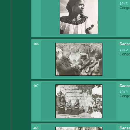
1943
Congo 
466
Danse
1942
Congo 
467
Danse
1943
Congo 
468
Danse