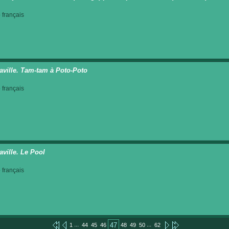
français
aville. Tam-tam à Poto-Poto
français
aville. Le Pool
français
...
...
47
1
44
45
46
48
49
50
62