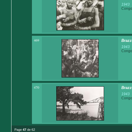
1943
Congo 
469
Brazz
1943
Congo 
470
Brazz
1943
Congo 
Page
47
de 62