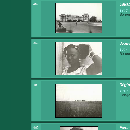
462
Dakar
1943
Sénég
463
Jeune
1944
Sénég
464
Régio
1943
Congo 
465
Femme