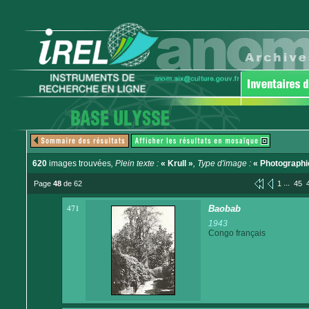
620
images trouvées
, Plein texte :
« Krull »
, Type d'image :
« Photographi
...
Page
48
de 62
1
45
471
Baobab
1943
Congo français