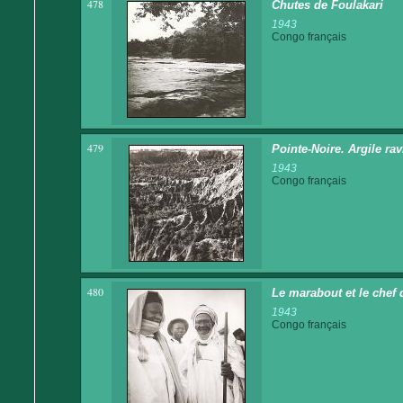
478
Chutes de Foulakari
1943
Congo français
479
Pointe-Noire. Argile ra
1943
Congo français
480
Le marabout et le chef 
1943
Congo français