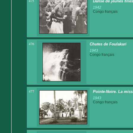
475
Danse de jeunes fille
1942
Congo français
476
Chutes de Foulakari
1943
Congo français
477
Pointe-Noire. La miss
1943
Congo français