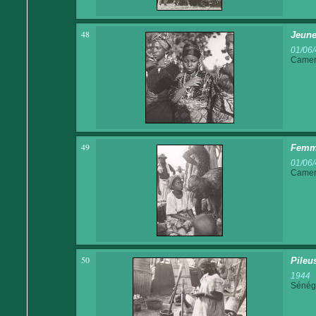
48
Jeun
01/06/
Came
49
Femm
01/06/
Came
50
Pileu
1944
Sénég