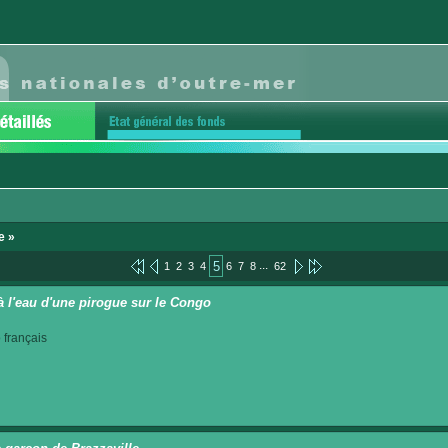
e »
...
5
1
2
3
4
6
7
8
62
à l'eau d'une pirogue sur le Congo
français