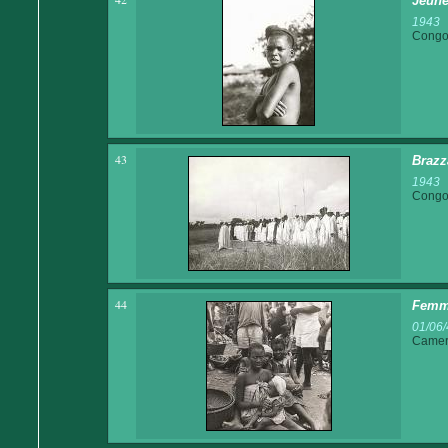
Jeune
1943
Congo 
43
Brazz
1943
Congo 
44
Femme
01/06/
Came