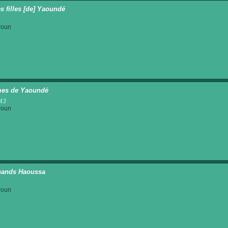
s filles [de] Yaoundé
roun
es de Yaoundé
43
roun
hands Haoussa
roun