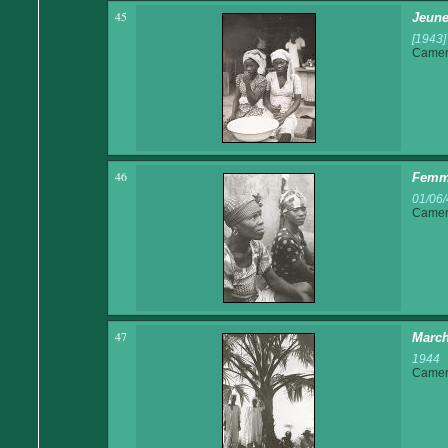
45
Jeune
[1943]
Came
46
Femm
01/06/
Came
47
Marc
1944
Came