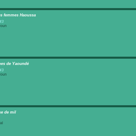
es femmes Haoussa
43
roun
es de Yaoundé
43
roun
se de mil
al