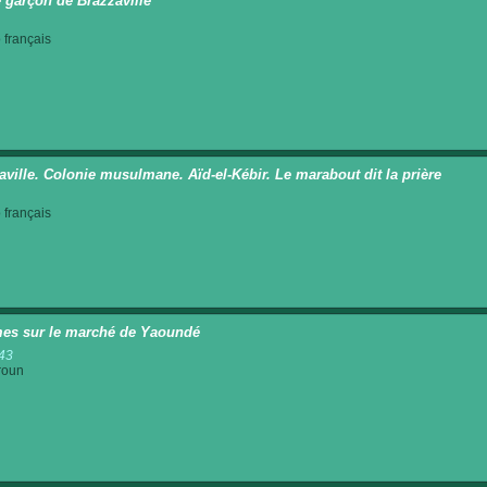
 garçon de Brazzaville
français
aville. Colonie musulmane. Aïd-el-Kébir. Le marabout dit la prière
français
s sur le marché de Yaoundé
43
roun