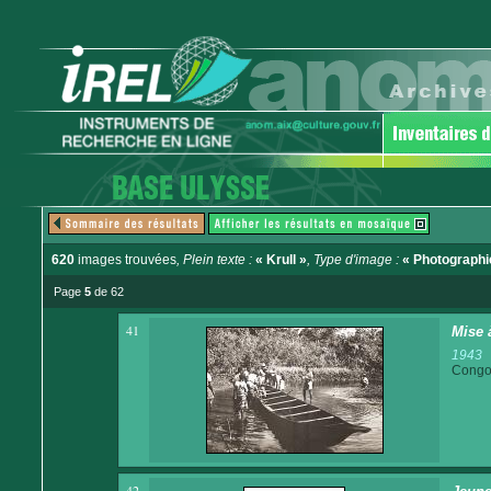
620
images trouvées
, Plein texte :
« Krull »
, Type d'image :
« Photographi
Page
5
de 62
41
Mise 
1943
Congo 
42