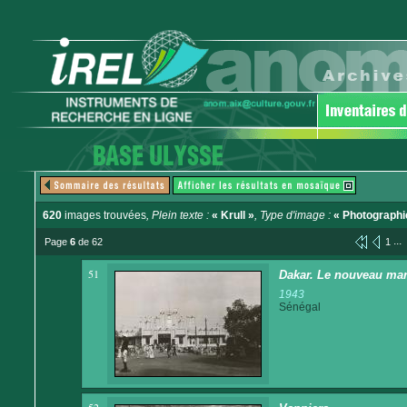
620
images trouvées
, Plein texte :
« Krull »
, Type d'image :
« Photographi
...
Page
6
de 62
1
51
Dakar. Le nouveau ma
1943
Sénégal