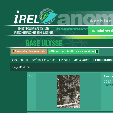
620
images trouvées
, Plein texte :
« Krull »
, Type d'image :
« Photographi
Page
60
de 62
591
Les r
1943
Gabo