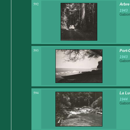
592
Arbre
1943
Gabo
593
Port-
1943
Gabo
594
La Lu
1944
Gabo