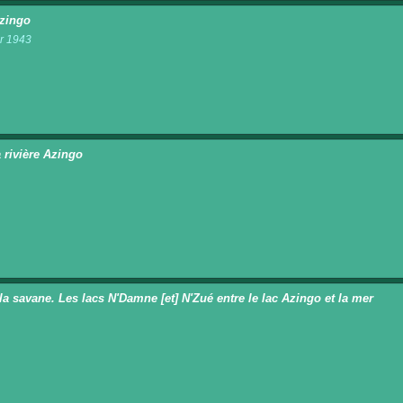
zingo
r 1943
n
a rivière Azingo
n
la savane. Les lacs N'Damne [et] N'Zué entre le lac Azingo et la mer
n