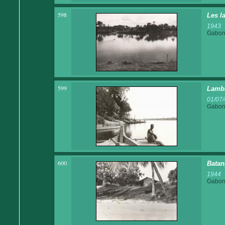
598
Les l
1943
Gabo
599
Lamba
01/07/
Gabo
600
Batan
1944
Gabo