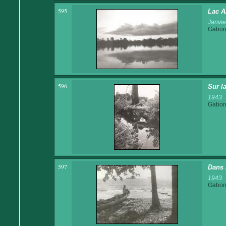
595
Lac A
Janvie
Gabo
596
Sur l
1943
Gabo
597
Dans 
1943
Gabo