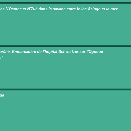
acs N'Damne et N'Zué dans la savane entre le lac Azingo et la mer
n
réné. Embarcadère de l'hôpital Schweitzer sur l'Ogooué
42
n
ga
n