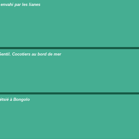
 envahi par les lianes
n
Gentil. Cocotiers au bord de mer
n
étsié à Bongolo
n