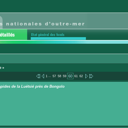
e »
...
60
1
57
58
59
61
62
apides de la Luétsié près de Bongolo
n