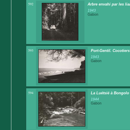
592
Arbre envahi par les li
1943
Gabon
593
Port-Gentil. Cocotier
1943
Gabon
594
La Luétsié à Bongolo
1944
Gabon