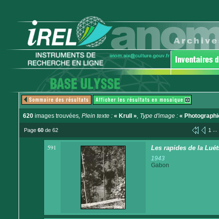
620
images trouvées
, Plein texte :
« Krull »
, Type d'image :
« Photographi
...
Page
60
de 62
1
591
Les rapides de la Lué
1943
Gabon