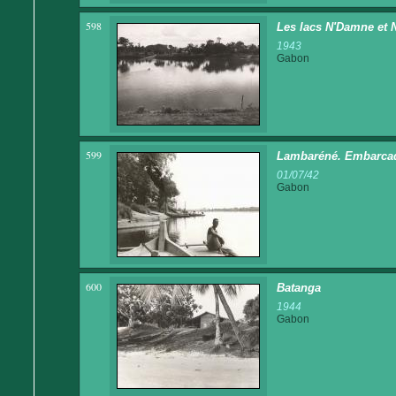
598
Les lacs N'Damne et N
1943
Gabon
599
Lambaréné. Embarcadè
01/07/42
Gabon
600
Batanga
1944
Gabon