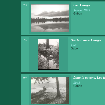
595
Lac Azingo
Janvier 1943
Gabon
596
Sur la rivière Azingo
1943
Gabon
597
Dans la savane. Les l
1943
Gabon