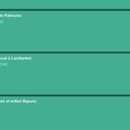
ts Pahouins
43
n
oué à Lambaréné
t 1942
n
s et enfant Bapunu
n