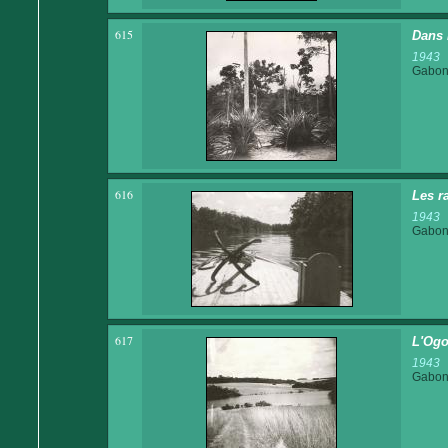
615
Dans l
1943
Gabo
616
Les r
1943
Gabo
617
L'Ogo
1943
Gabo