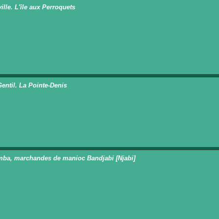
ille. L'île aux Perroquets
n
Gentil. La Pointe-Denis
n
ba, marchandes de manioc Bandjabi [Njabi]
n