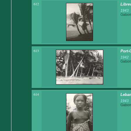
612
Librev
1943
Gabo
613
Port-
1942
Gabo
614
Lebam
1943
Gabo