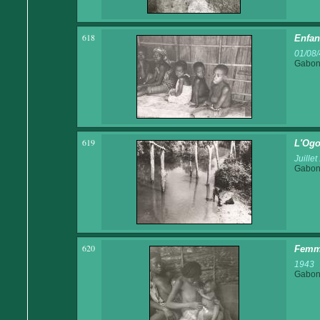
618
Enfan
01/08/
Gabo
619
L'Ogo
Juille
Gabo
620
Femme
1943
Gabo