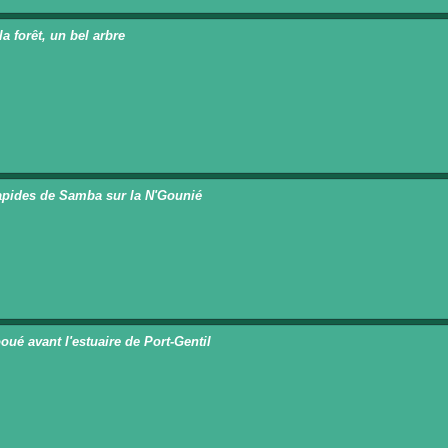
a forêt, un bel arbre
n
apides de Samba sur la N'Gounié
n
oué avant l'estuaire de Port-Gentil
n