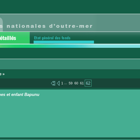
e »
...
62
1
59
60
61
s et enfant Bapunu
n