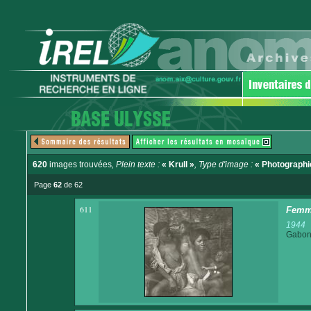
620
images trouvées
, Plein texte :
« Krull »
, Type d'image :
« Photographi
Page
62
de 62
611
Femme
1944
Gabo