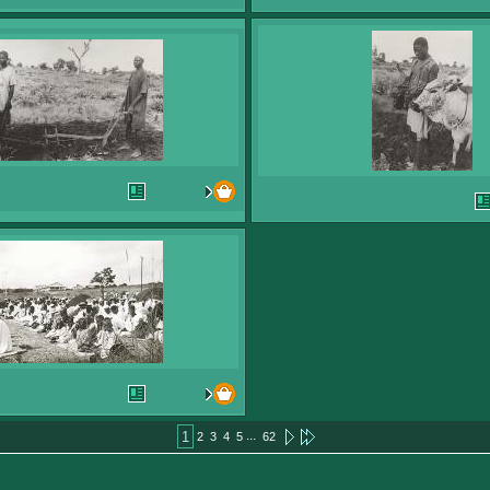
...
1
2
3
4
5
62