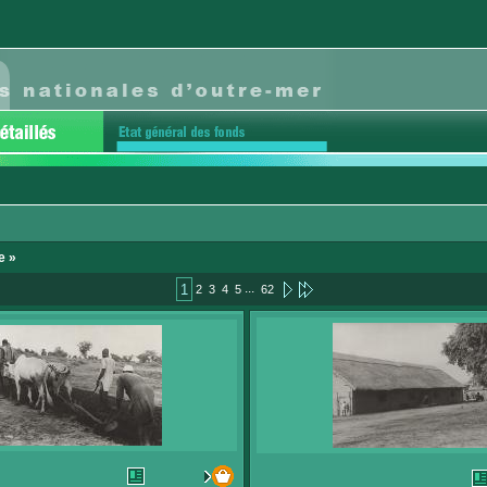
e »
...
1
2
3
4
5
62