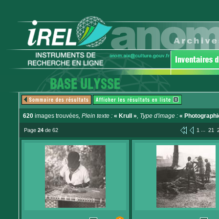
620
images trouvées
, Plein texte :
« Krull »
, Type d'image :
« Photographi
...
Page
24
de 62
1
21