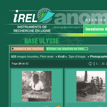
620
images trouvées
, Plein texte :
« Krull »
, Type d'image :
« Photographi
...
Page
24
de 62
1
21