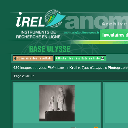
620
images trouvées
, Plein texte :
« Krull »
, Type d'image :
« Photographi
Page
28
de 62