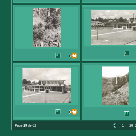
...
Page
29
de 62
1
26