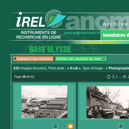
620
images trouvées
, Plein texte :
« Krull »
, Type d'image :
« Photographi
...
Page
29
de 62
1
26