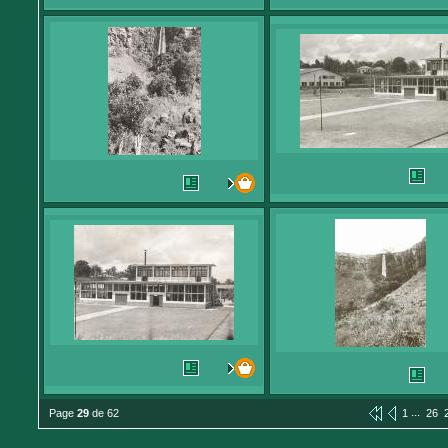
...
Page
29
de 62
1
26