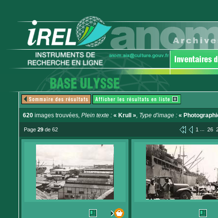
620
images trouvées
, Plein texte :
« Krull »
, Type d'image :
« Photographi
...
Page
29
de 62
1
26