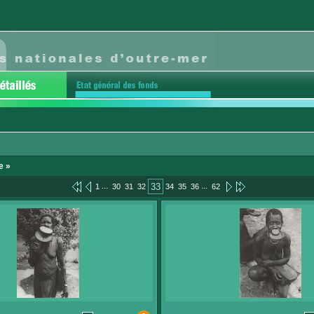
e »
...
...
33
1
30
31
32
34
35
36
62