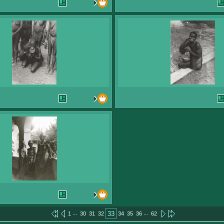
...
...
33
1
30
31
32
34
35
36
62