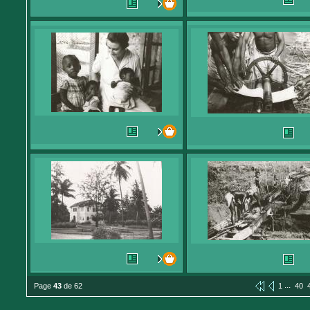
...
Page
43
de 62
1
40