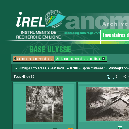
620
images trouvées
, Plein texte :
« Krull »
, Type d'image :
« Photographi
...
Page
43
de 62
1
40