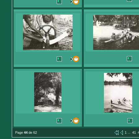
...
Page
44
de 62
1
41