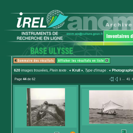
620
images trouvées
, Plein texte :
« Krull »
, Type d'image :
« Photographi
...
Page
44
de 62
1
41