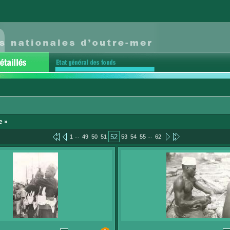
e »
...
...
52
1
49
50
51
53
54
55
62