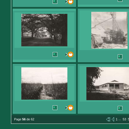
...
Page
56
de 62
1
53