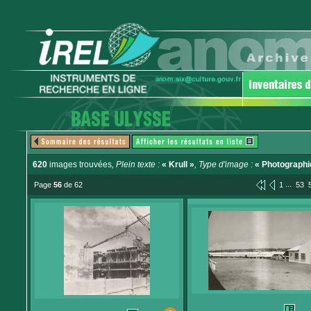
620
images trouvées
, Plein texte :
« Krull »
, Type d'image :
« Photographi
...
Page
56
de 62
1
53