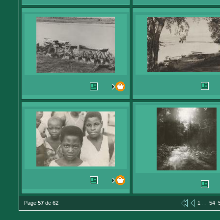
...
Page
57
de 62
1
54