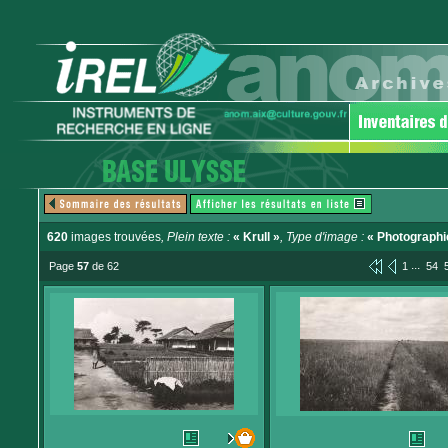
620
images trouvées
, Plein texte :
« Krull »
, Type d'image :
« Photographi
...
Page
57
de 62
1
54