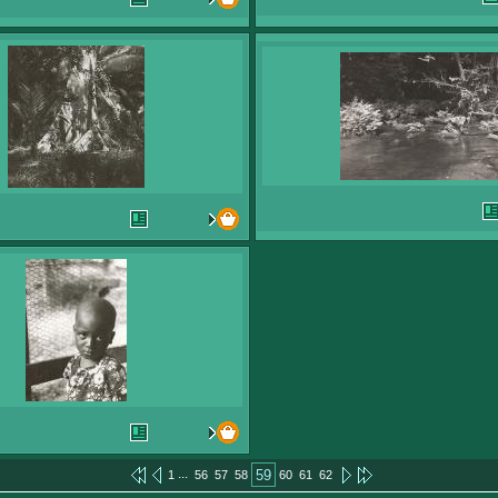
...
59
1
56
57
58
60
61
62