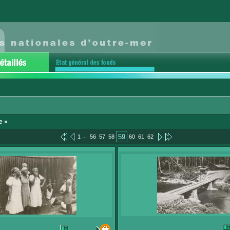
e »
...
59
1
56
57
58
60
61
62