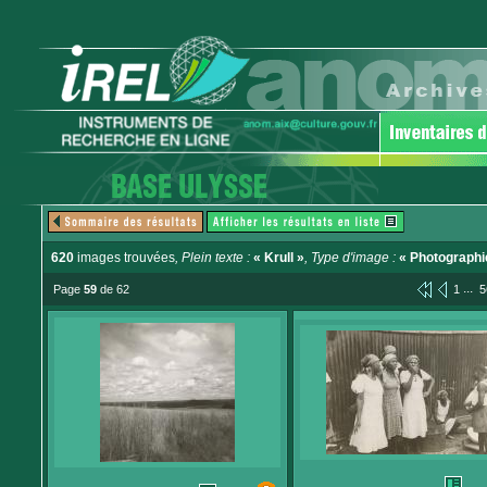
620
images trouvées
, Plein texte :
« Krull »
, Type d'image :
« Photographi
...
Page
59
de 62
1
5