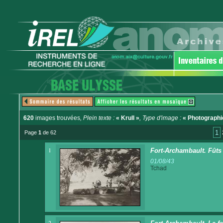
620
images trouvées
, Plein texte :
« Krull »
, Type d'image :
« Photographi
1
Page
1
de 62
1
Fort-Archambault. Fûts
01/08/43
Tchad
2