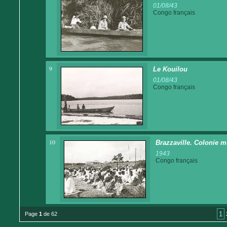
01/08/43
Congo français
9
Le Kouilou
01/08/43
Congo français
10
Brazzaville. Colonie m
1943
Congo français
1
Page
1
de 62