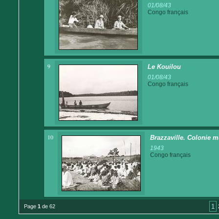
01/08/43
Congo français
9
Le Kouilou
01/08/43
Congo français
10
Brazzaville. Colonie m
1943
Congo français
1
Page
1
de 62