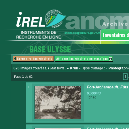
620
images trouvées
, Plein texte :
« Krull »
, Type d'image :
« Photographi
1
Page
1
de 62
1
Fort-Archambault. Fûts
01/08/43
Tchad
2